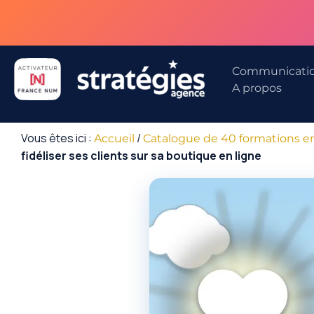
Aller
au
contenu
Communicati
A propos
Vous êtes ici :
/
Accueil
Catalogue de 40 formations e
fidéliser ses clients sur sa boutique en ligne