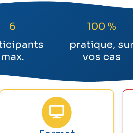
6
100 %
ticipants
pratique, su
max.
vos cas