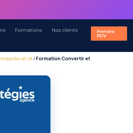
ons
Formations
Nos clients
Prendre
RDV
/
Formation Convertir et
reprise et IA