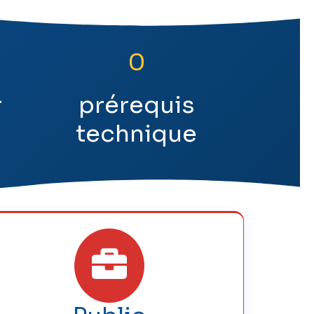
0
r
prérequis
technique