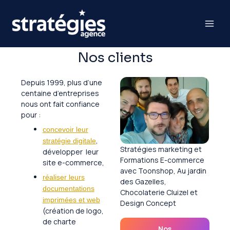
Aller
au
contenu
Nos clients
Depuis 1999, plus d’une
centaine d’entreprises
nous ont fait confiance
pour :
concevoir leur
,
stratégie digitale
Stratégies marketing et
développer leur
Formations E-commerce
site e-commerce,
avec Toonshop, Au jardin
réaliser leurs
des Gazelles,
documentations
Chocolaterie Cluizel et
imprimées et web
Design Concept
(création de logo,
de charte
Nos