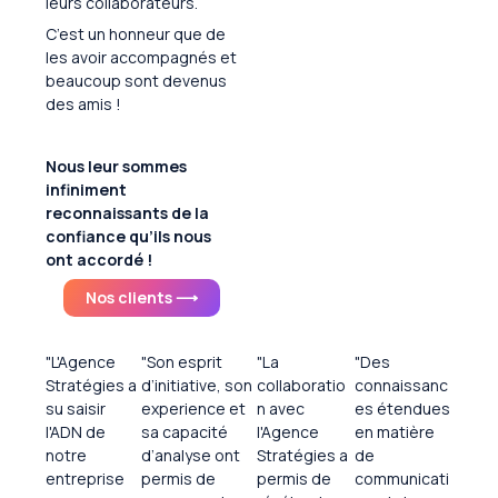
leurs collaborateurs.
C’est un honneur que de
les avoir accompagnés et
beaucoup sont devenus
des amis !
Nous leur sommes
infiniment
reconnaissants de la
confiance qu’ils nous
ont accordé !
Nos clients ⟶
"L'Agence
"Son esprit
"La
"Des
Stratégies a
d’initiative, son
collaboratio
connaissanc
su saisir
experience et
n avec
es étendues
l'ADN de
sa capacité
l'Agence
en matière
notre
d’analyse ont
Stratégies a
de
entreprise
permis de
permis de
communicati