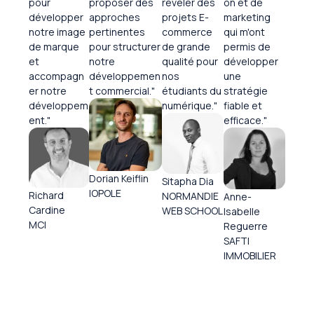
pour
proposer des
révéler des
on et de
développer
approches
projets E-
marketing
notre image
pertinentes
commerce
qui m'ont
de marque
pour structurer
de grande
permis de
et
notre
qualité pour
développer
accompagn
développemen
nos
une
er notre
t commercial."
étudiants du
stratégie
développem
numérique."
fiable et
ent."
efficace."
Dorian Keiflin
Sitapha Dia
IOPOLE
Richard
NORMANDIE
Anne-
Cardine
WEB SCHOOL
Isabelle
MCI
Reguerre
SAFTI
IMMOBILIER