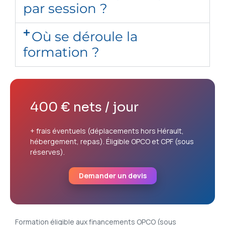
par session ?
Où se déroule la
formation ?
400 € nets / jour
+ frais éventuels (déplacements hors Hérault,
hébergement, repas). Éligible OPCO et CPF (sous
réserves).
Demander un devis
Formation éligible aux financements OPCO (sous