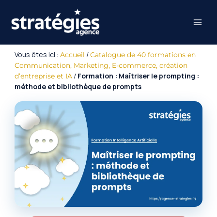
Aller
au
contenu
Vous êtes ici :
/
Accueil
Catalogue de 40 formations en
Communication, Marketing, E-commerce, création
/
Formation : Maîtriser le prompting :
d’entreprise et IA
méthode et bibliothèque de prompts