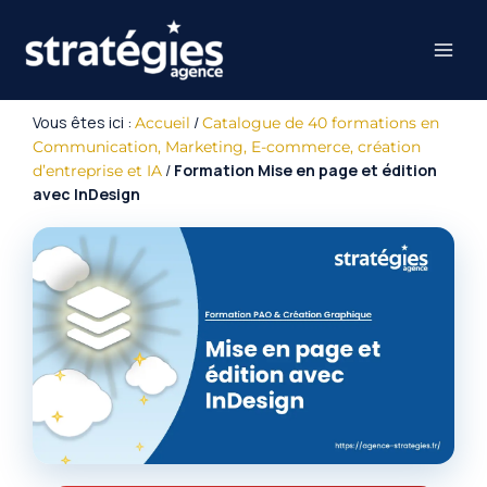
Aller
au
contenu
Vous êtes ici :
/
Accueil
Catalogue de 40 formations en
Communication, Marketing, E-commerce, création
/
Formation Mise en page et édition
d’entreprise et IA
avec InDesign