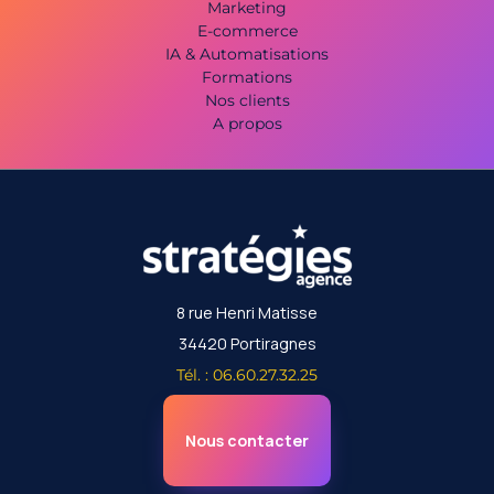
Marketing
E-commerce
IA & Automatisations
Formations
Nos clients
A propos
8 rue Henri Matisse
34420 Portiragnes
Tél. : 06.60.27.32.25
Nous contacter