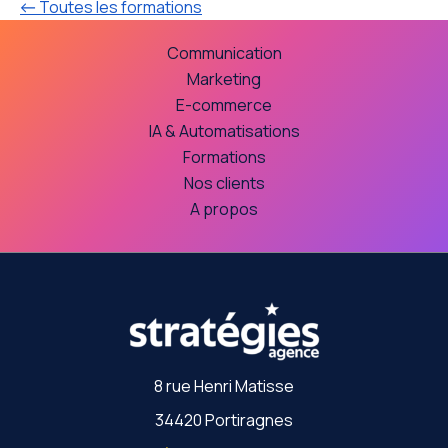
← Toutes les formations
Communication
Marketing
E-commerce
IA & Automatisations
Formations
Nos clients
A propos
8 rue Henri Matisse
34420 Portiragnes