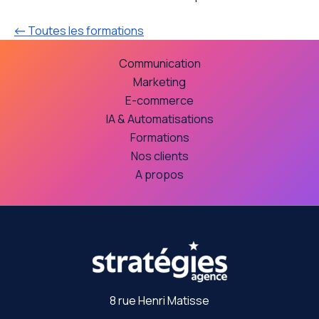
← Toutes les formations
Communication
Marketing
E-commerce
IA & Automatisations
Formations
Nos clients
A propos
8 rue Henri Matisse