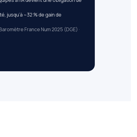
é, jusqu’à ~32 % de gain de
· Baromètre France Num 2025 (DGE) ·