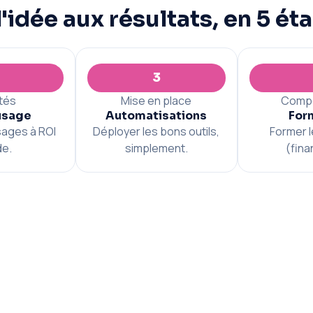
l'idée aux résultats, en 5 ét
3
ités
Mise en place
Comp
usage
Automatisations
For
sages à ROI
Déployer les bons outils,
Former 
de.
simplement.
(fina