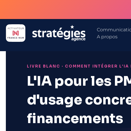
Aller
au
contenu
Communicati
A propos
LIVRE BLANC · COMMENT INTÉGRER L'IA 
L'IA pour les P
d'usage concre
financements