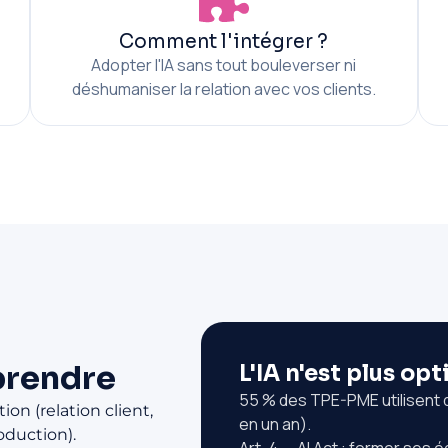
Comment l'intégrer ?
Adopter l'IA sans tout bouleverser ni
déshumaniser la relation avec vos clients.
prendre
L'IA n'est plus op
55 % des TPE-PME utilisent d
ion (relation client,
en un an).
oduction).
Art. 4 — AI Act : former ses é