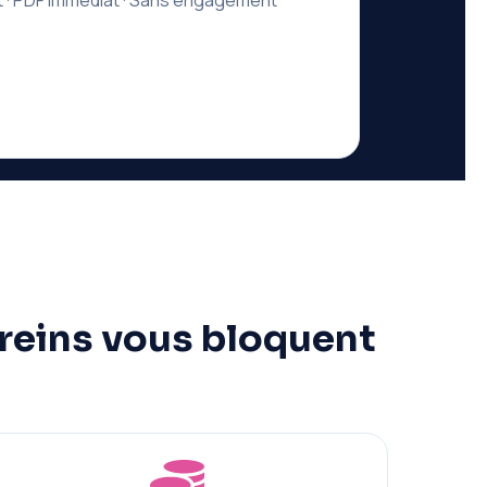
it · PDF immédiat · Sans engagement
freins vous bloquent