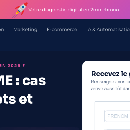
Votre diagnostic digital en 2mn chrono
on
Marketing
E-commerce
IA & Automatisati
EN 2026 ?
Recevez le 
ME : cas
Renseignez vos c
arrive aussitôt dan
ts et