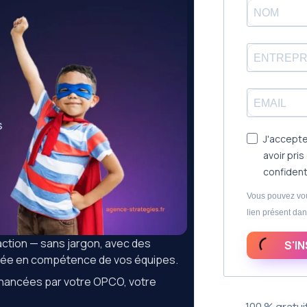
J'accepte
avoir pri
confident
Vous pouvez vou
lien présent dan
’action — sans jargon, avec des
S'I
ontée en compétence de vos équipes.
financées par votre OPCO, votre