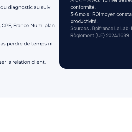
conformité.
du diagnostic au suivi
3-6 mois : ROI moyen constat
productivité.
, CPF, France Num, plan
Sources : Bpifrance Le Lab 
Règlement (UE) 2024/1689.
pas perdre de temps ni
la relation client.