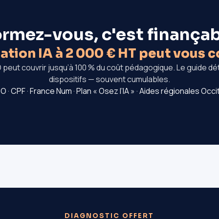
rmez-vous, c'est finança
tion IA à 2 000 € HT peut vous c
 peut couvrir jusqu’à 100 % du coût pédagogique. Le guide dét
dispositifs — souvent cumulables.
 · CPF · France Num · Plan « Osez l’IA » · Aides régionales Occi
DIAGNOSTIC OFFERT