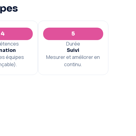
apes
4
5
étences
Durée
mation
Suivi
les équipes
Mesurer et améliorer en
nçable).
continu.