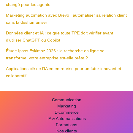
e
changé pour les agents
r
Marketing automation avec Brevo : automatiser sa relation client
c
sans la déshumaniser
h
Données client et IA : ce que toute TPE doit vérifier avant
e
d’utiliser ChatGPT ou Copilot
r
Étude Ipsos Eskimoz 2026 : la recherche en ligne se
transforme, votre entreprise est-elle prête ?
:
Applications clé de l’IA en entreprise pour un futur innovant et
collaboratif
Communication
Marketing
E-commerce
IA & Automatisations
Formations
Nos clients